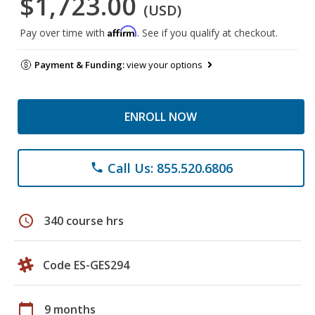
$1,723.00
(USD)
Affirm
Pay over time with
. See if you qualify at checkout.
Payment & Funding:
view your options
ENROLL NOW
Call Us: 855.520.6806
phone
schedule
340 course hrs
Code ES-GES294
calendar_today
9 months