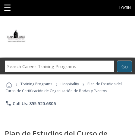
☰
LOGIN
Search
Go
Career
Training
›
›
›
Programs
Training Programs
Hospitality
Plan de Estudios del
Curso de Certificación de Organización de Bodas y Eventos
phone
Call Us: 855.520.6806
Plan de Estudios del Curso de