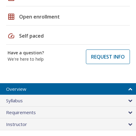
grid_on
Open enrollment
speed
Self paced
Have a question?
REQUEST INFO
We're here to help
Overview
Syllabus
Requirements
Instructor