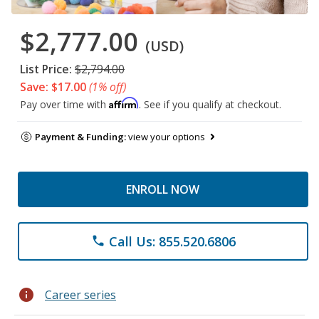
$2,777.00
(USD)
List Price:
$2,794.00
Save: $17.00
(1% off)
Affirm
Pay over time with
. See if you qualify at checkout.
Payment & Funding:
view your options
ENROLL NOW
Call Us: 855.520.6806
phone
info
Career series