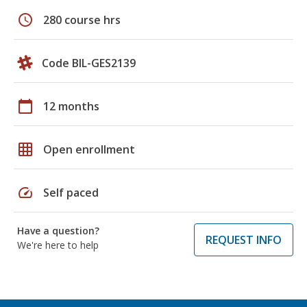
schedule
280 course hrs
Code BIL-GES2139
calendar_today
12 months
grid_on
Open enrollment
speed
Self paced
Have a question?
REQUEST INFO
We're here to help