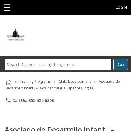
☰
LOGIN
Search
Go
Career
Training
›
›
›
Programs
Training Programs
Child Development
Asociado de
Desarrollo Infantil – Base central (De Español a Inglés)
phone
Call Us: 855.520.6806
Asociado de Desarrollo Infantil –