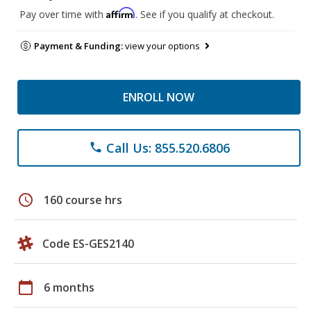
Affirm
Pay over time with
. See if you qualify at checkout.
Payment & Funding:
view your options
ENROLL NOW
Call Us: 855.520.6806
phone
schedule
160 course hrs
Code ES-GES2140
calendar_today
6 months