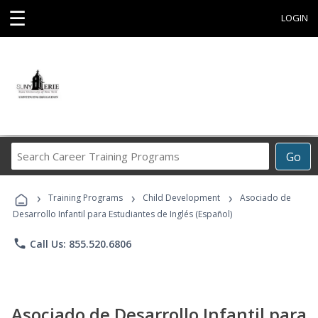
☰
LOGIN
Search
Go
Career
Training
›
›
›
Programs
Training Programs
Child Development
Asociado de
Desarrollo Infantil para Estudiantes de Inglés (Español)
phone
Call Us: 855.520.6806
Asociado de Desarrollo Infantil para