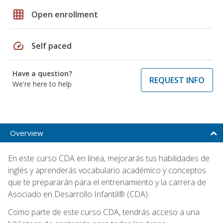
grid_on
Open enrollment
speed
Self paced
Have a question?
REQUEST INFO
We're here to help
Overview
En este curso CDA en línea, mejorarás tus habilidades de
inglés y aprenderás vocabulario académico y conceptos
que te prepararán para el entrenamiento y la carrera de
Asociado en Desarrollo Infantil® (CDA).
Como parte de este curso CDA, tendrás acceso a una